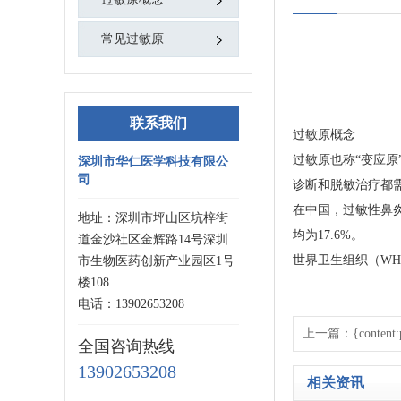
常见过敏原
联系我们
过敏原概念
过敏原也称“变应
深圳市华仁医学科技有限公
司
诊断和脱敏治疗都需
在中国，过敏性鼻炎
地址：深圳市坪山区坑梓街
均为17.6%。
道金沙社区金辉路14号深圳
世界卫生组织（WH
市生物医药创新产业园区1号
楼108
电话：13902653208
上一篇：{content:pr
全国咨询热线
13902653208
相关资讯